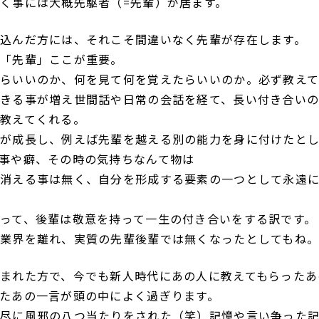
く事には大概先駆者（=先輩）が居ます。
込んだ方には、それこそ間違いなく先輩が存在します。
「先輩」ここが重要。
らいいのか、何を見て何を覚えたらいいのか。必ず教えて
きる事が増え世間話や日常の会話を経て、長い付き合い
教えてくれる。
が成長し、例えば先輩を越える別の能力を身に付けたと
事や癖、その時の気持ちなんて物は
消える事は無く、自分を形成する要素の一つとして永遠
って、後輩は敬意を持って一生の付き合いをする訳です。
業界を離れ、実質の先輩後輩では無くなったとしてもね
まれた方で、今でも新人時代にあの人に教えてもらったあ
たあの一言が頭の中によく過ぎります。
尽に風邪の八つ当たりをされた（笑）記憶や言い争った